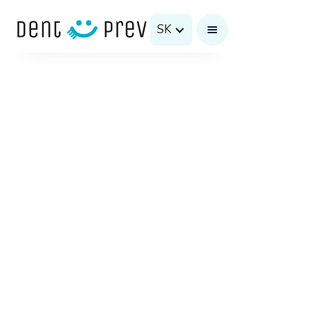
SK
Zubná ambulancia
Masarykova 22, 080 01 Prešov
Pondelok – Piatok:
7:30 – 15:00
Telefón recepcia:
051 77 019 61
0917 761 055