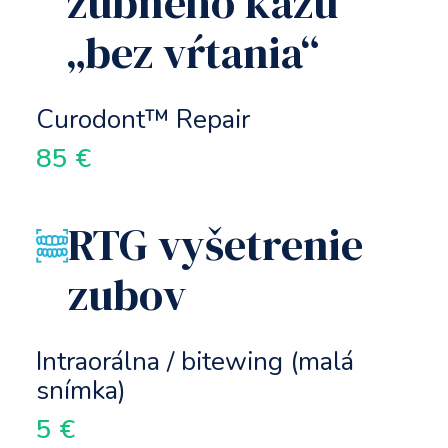
zubného kazu
„bez vŕtania“
Curodont™ Repair
85 €
RTG vyšetrenie
zubov
Intraorálna / bitewing (malá
snímka)
5 €